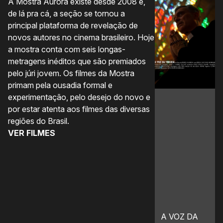
A Mostra Aurora existe desde 2008 e,
A 
de lá pra cá, a seção se tornou a
úl
principal plataforma de revelação de
co
novos autores no cinema brasileiro. Hoje
nã
a mostra conta com seis longas-
im
metragens inéditos que são premiados
co
pelo júri jovem. Os filmes da Mostra
q
primam pela ousadia formal e
pr
experimentação, pelo desejo do novo e
pe
por estar atenta aos filmes das diversas
de
regiões do Brasil.
co
VER FILMES
in
no
“
V
A VOZ DA