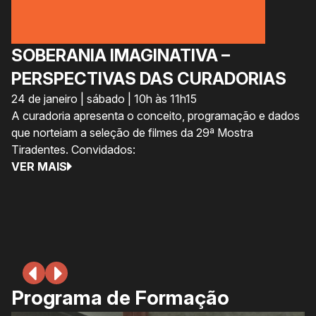
SOBERANIA IMAGINATIVA –
C
PERSPECTIVAS DAS CURADORIAS
A
24 de janeiro | sábado | 10h às 11h15
S
A curadoria apresenta o conceito, programação e dados
U
que norteiam a seleção de filmes da 29ª Mostra
24
Tiradentes. Convidados:
A 
VER MAIS
Ex
au
as
V
Programa de Formação