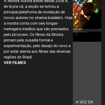
A Mostra Aurora existe desde 2008 e,
A 
de lá pra cá, a seção se tornou a
úl
principal plataforma de revelação de
co
novos autores no cinema brasileiro. Hoje
nã
a mostra conta com seis longas-
im
metragens inéditos que são premiados
co
pelo júri jovem. Os filmes da Mostra
q
primam pela ousadia formal e
pr
experimentação, pelo desejo do novo e
pe
por estar atenta aos filmes das diversas
de
regiões do Brasil.
co
VER FILMES
in
no
“
V
A VOZ DA