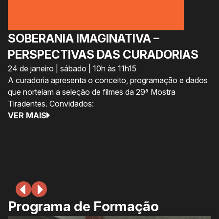
SOBERANIA IMAGINATIVA –
C
PERSPECTIVAS DAS CURADORIAS
A
24 de janeiro | sábado | 10h às 11h15
S
A curadoria apresenta o conceito, programação e dados
U
que norteiam a seleção de filmes da 29ª Mostra
24
Tiradentes. Convidados:
A 
VER MAIS
Ex
au
as
V
Programa de Formação