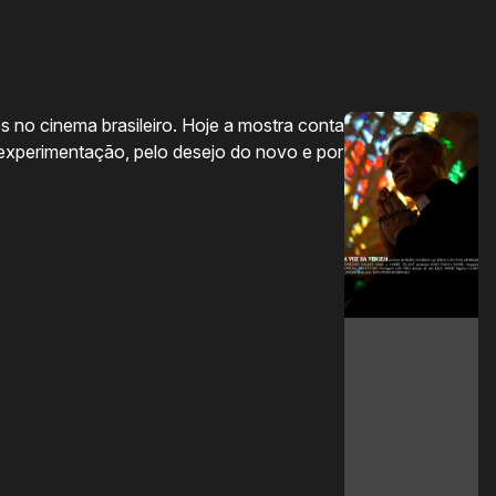
Ol
s no cinema brasileiro. Hoje a mostra conta
A 
 experimentação, pelo desejo do novo e por
da
pe
ex
V