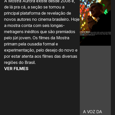
A Mostra Aurora existe desde 2008 e,
A 
de lá pra cá, a seção se tornou a
úl
principal plataforma de revelação de
co
novos autores no cinema brasileiro. Hoje
nã
a mostra conta com seis longas-
im
metragens inéditos que são premiados
co
pelo júri jovem. Os filmes da Mostra
q
primam pela ousadia formal e
pr
experimentação, pelo desejo do novo e
pe
por estar atenta aos filmes das diversas
de
regiões do Brasil.
co
VER FILMES
in
no
“
V
A VOZ DA