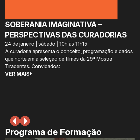
SOBERANIA IMAGINATIVA –
C
PERSPECTIVAS DAS CURADORIAS
A
24 de janeiro | sábado | 10h às 11h15
S
A curadoria apresenta o conceito, programação e dados
U
que norteiam a seleção de filmes da 29ª Mostra
24
Tiradentes. Convidados:
A 
VER MAIS
Ex
au
as
V
Programa de Formação