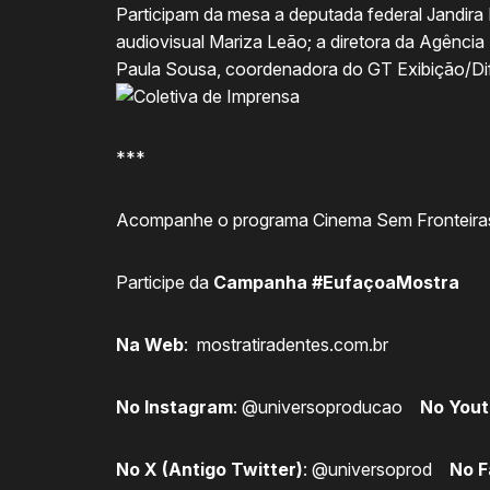
Participam da mesa a deputada federal Jandira F
audiovisual Mariza Leão; a diretora da Agênci
Paula Sousa, coordenadora do GT Exibição/Di
***
Acompanhe o programa Cinema Sem Fronteira
Participe da
Campanha #EufaçoaMostra
Na Web
:
mostratiradentes.com.br
No Instagram
:
@universoproducao
No You
No X (Antigo Twitter)
:
@universoprod
No 