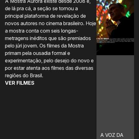
A Mostra Aurora existe desde 2008 e,
A 
de lá pra cá, a seção se tornou a
úl
principal plataforma de revelação de
co
novos autores no cinema brasileiro. Hoje
nã
a mostra conta com seis longas-
im
metragens inéditos que são premiados
co
pelo júri jovem. Os filmes da Mostra
q
primam pela ousadia formal e
pr
experimentação, pelo desejo do novo e
pe
por estar atenta aos filmes das diversas
de
regiões do Brasil.
co
VER FILMES
in
no
“
V
A VOZ DA