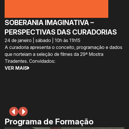
SOBERANIA IMAGINATIVA –
C
PERSPECTIVAS DAS CURADORIAS
A
24 de janeiro | sábado | 10h às 11h15
S
A curadoria apresenta o conceito, programação e dados
U
que norteiam a seleção de filmes da 29ª Mostra
24
Tiradentes. Convidados:
A 
VER MAIS
Ex
au
as
V
Programa de Formação